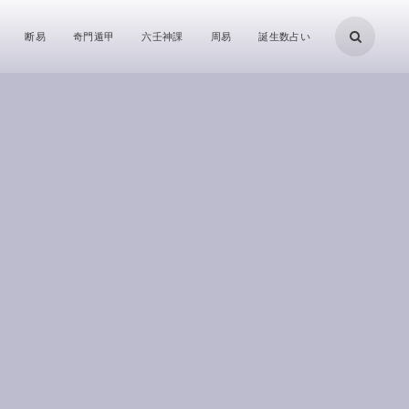
断易
奇門遁甲
六壬神課
周易
誕生数占い