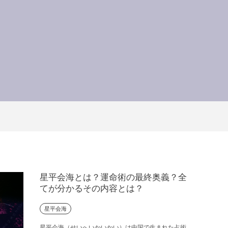
星平会海とは？運命術の最終奥義？全
てが分かるその内容とは？
星平会海
星平会海（せいへいかいかい）は中国で生まれた占術