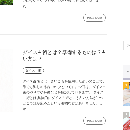
みのない占いですが、台湾や香港では広く親しま
れ、...
Read More
ダイス占術とは？準備するものは？占
い方は？
ダイス占術
人
ダイス占術とは、さいころを使用した占いのことで、
1
誰でも楽しめる占いのひとつです。今回は、ダイス占
術のやり方や特徴などを解説していきます。 ダイス
占術とは 具体的にダイス占術という占い方法がいつ
どこで誰が広めたという書物などはありません。し
か...
2
Read More