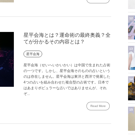
12
星平会海とは？運命術の最終奥義？全
てが分かるその内容とは？
13
星平会海
星平会海（せいへいかいかい）は中国で生まれた占術
の一つです。しかし、星平会海そのものの占いという
のは存在しません。星平会海は東洋と西洋で発展した
14
4つの占いを組み合わせた複合型の占術です。日本で
はあまりポピュラーな占いではありませんが、それ
ぞ...
Read More
15