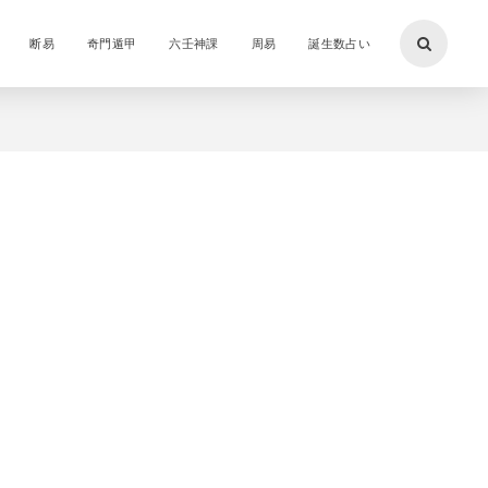
断易
奇門遁甲
六壬神課
周易
誕生数占い