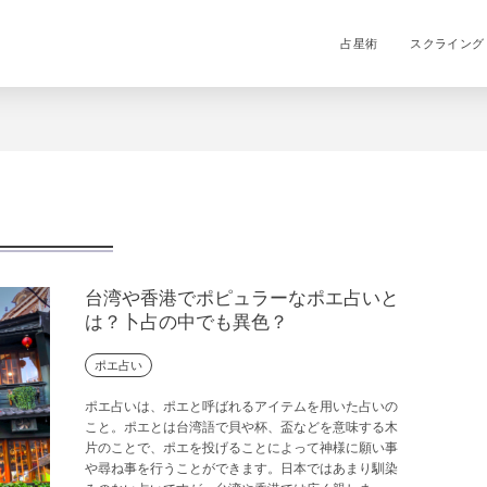
占星術
スクライング
台湾や香港でポピュラーなポエ占いと
は？卜占の中でも異色？
ポエ占い
ポエ占いは、ポエと呼ばれるアイテムを用いた占いの
こと。ポエとは台湾語で貝や杯、盃などを意味する木
片のことで、ポエを投げることによって神様に願い事
や尋ね事を行うことができます。日本ではあまり馴染