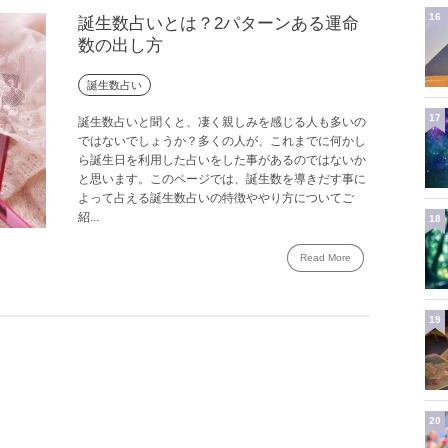
16
誕生数占いとは？2パターンある運命
数の出し方
誕生数占い
17
誕生数占いと聞くと、凄く親しみを感じる人も多いの
ではないでしょうか？多くの人が、これまでに何かし
ら誕生日を利用した占いをした事があるのではないか
と思います。このページでは、誕生数を導きだす事に
よって占える誕生数占いの特徴ややり方についてご
紹...
18
Read More
19
20