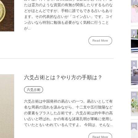
7
たは霊力のような資質の有無が関係したりするものな
どがほとんどですが、手軽に誰でもできる占いもあり
ます。その代表的な占いが「コイン占い」です。コイ
ン占いなら特別に勉強も必要がなく気軽に行うこと
が...
8
Read More
9
六爻占術とは？やり方の手順は？
六爻占術
10
六爻占術は中国発祥の易占いの一つ。易占いとして有
名な周易の流れを汲みながら、十二支や五行陰陽など
の要素をプラスした占術です。六爻占術は的中率の高
い占いと呼ばれ、かの有名な諸葛孔明が軍略に使用し
ていたともいわれているんですよ。 今回は、そんな...
11
Read More