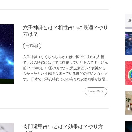
最
六壬神課とは？相性占いに最適？やり
方は？
六壬神課
六壬神課（りくじんしんか）は中国で生まれた占術
で、漢の時代にはすでに存在していたものです。紀元
前2600年頃、中国の黄帝が九天玄女という女神から
授かったという伝説も残っているほどの占術となりま
す。 日本では平安時代にかの有名な安倍晴明が陰陽...
Read More
奇門遁甲占いとは？効果は？やり方